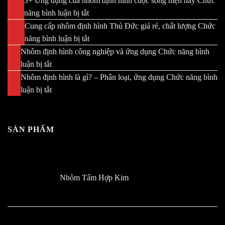
20
3+ Ứng dụng của nhôm định hình cuộc sống hiện nay
Chức
Th11
năng bình luận bị tắt
ở
3+
14
Cung cấp nhôm định hình Thủ Đức giá rẻ, chất lượng
Chức
Ứng
Th10
năng bình luận bị tắt
ở
dụng
Cung
27
Nhôm định hình công nghiệp và ứng dụng
Chức năng bình
của
cấp
Th9
luận bị tắt
ở
nhôm
nhôm
Nhôm
10
Nhôm định hình là gì? – Phân loại, ứng dụng
Chức năng bình
định
định
định
Th5
luận bị tắt
ở
hình
hình
hình
Nhôm
cuộc
Thủ
công
định
sống
Đức
nghiệp
hình
SẢN PHẨM
hiện
giá
và
là
nay
rẻ,
ứng
gì?
chất
dụng
–
lượng
Phân
Nhôm Tấm Hợp Kim
loại,
ứng
dụng